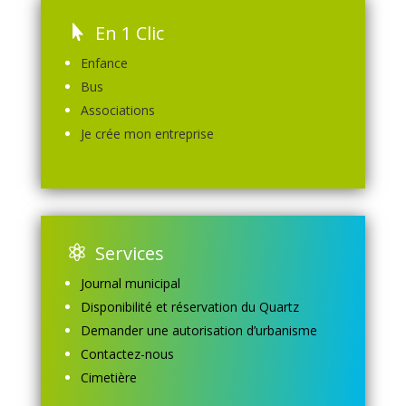
En 1 Clic
Enfance
Bus
Associations
Je crée mon entreprise
Services
Journal municipal
Disponibilité et réservation du Quartz
Demander une autorisation d’urbanisme
Contactez-nous
Cimetière