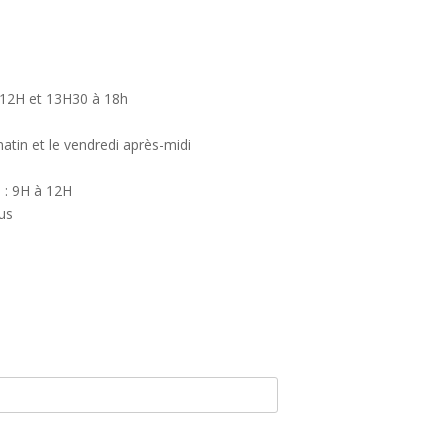
à 12H et 13H30 à 18h
atin et le vendredi après-midi
i : 9H à 12H
us