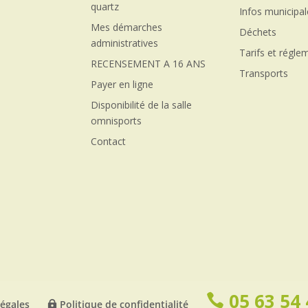
quartz
Infos municipa
Mes démarches
Déchets
administratives
Tarifs et régle
RECENSEMENT A 16 ANS
Transports
Payer en ligne
Disponibilité de la salle
omnisports
Contact
05 63 54 
égales
Politique de confidentialité