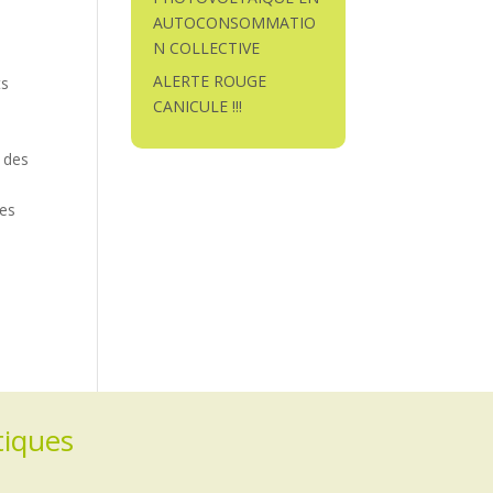
a
AUTOCONSOMMATIO
N COLLECTIVE
ALERTE ROUGE
ts
CANICULE !!!
, des
les
tiques