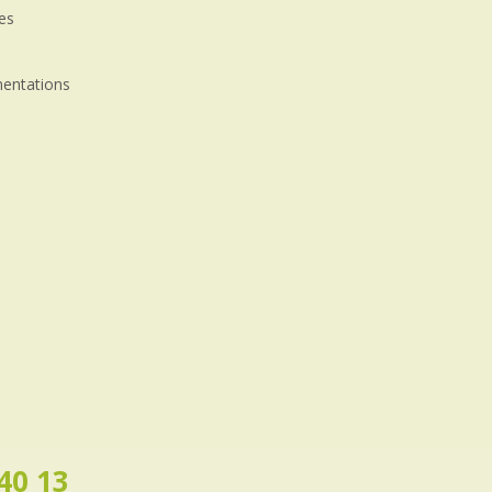
les
mentations
40 13