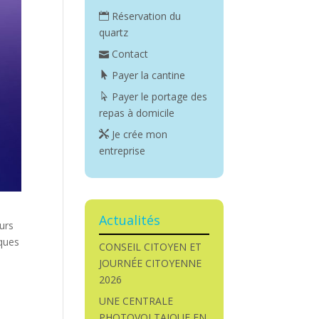
Réservation du
quartz
Contact
Payer la cantine
Payer le portage des
repas à domicile
Je crée mon
entreprise
Actualités
eurs
iques
CONSEIL CITOYEN ET
JOURNÉE CITOYENNE
2026
UNE CENTRALE
PHOTOVOLTAIQUE EN